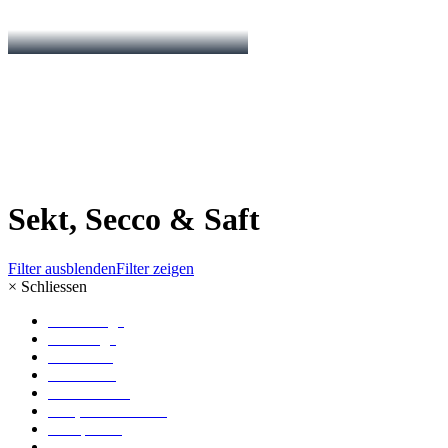
Sekt, Secco & Saft
Filter ausblenden
Filter zeigen
×
Schliessen
Große Lage
Erste Lage
Ortsweine
Gutsweine
Literflaschen
Sekt, Secco & Saft
Weinpakete
Edelbrände