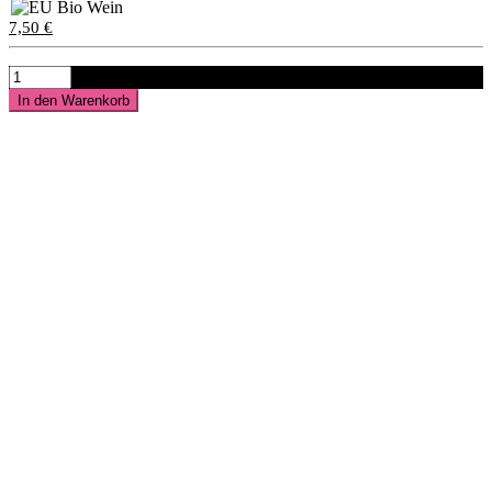
7,50
€
FRIEDA
FRIZZANTE
In den Warenkorb
-
Secco
Weiss-
Menge