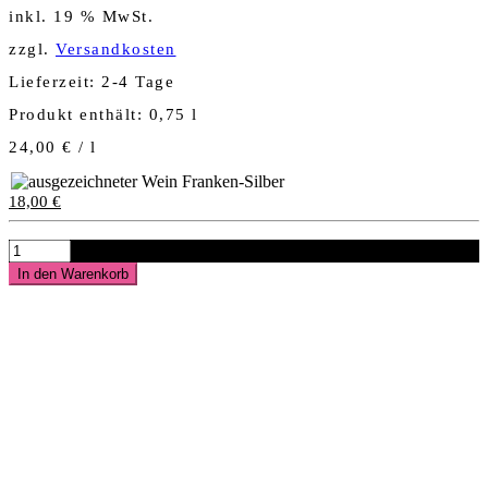
inkl. 19 % MwSt.
zzgl.
Versandkosten
Lieferzeit:
2-4 Tage
Produkt enthält: 0,75
l
24,00
€
/
l
18,00
€
2023
BLANC
In den Warenkorb
DE
NOIR
b.A.
brut
WINZERSEKT
Menge