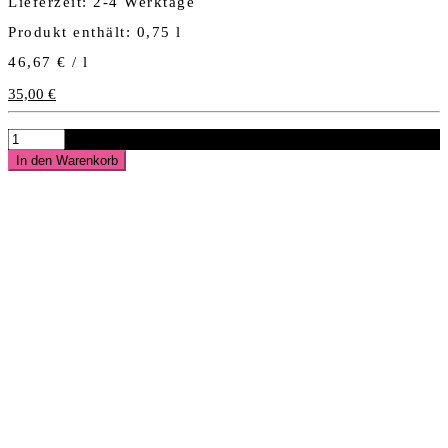
Lieferzeit:
2-4 Werktage
Produkt enthält: 0,75
l
46,67
€
/
l
35,00
€
2018
BLANC
In den Warenkorb
DE
NOIR
b.A.
brut
reserve
WINZERSEKT
Menge