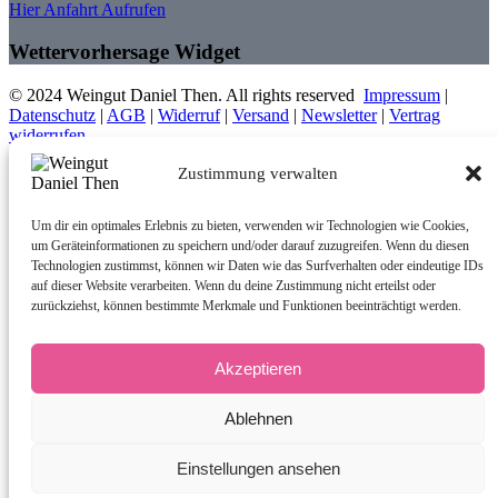
Hier Anfahrt Aufrufen
Wettervorhersage Widget
© 2024 Weingut Daniel Then. All rights reserved
Impressum
|
Datenschutz
|
AGB
|
Widerruf
|
Versand
|
Newsletter
|
Vertrag
widerrufen
Zustimmung verwalten
Um dir ein optimales Erlebnis zu bieten, verwenden wir Technologien wie Cookies,
um Geräteinformationen zu speichern und/oder darauf zuzugreifen. Wenn du diesen
Technologien zustimmst, können wir Daten wie das Surfverhalten oder eindeutige IDs
auf dieser Website verarbeiten. Wenn du deine Zustimmung nicht erteilst oder
zurückziehst, können bestimmte Merkmale und Funktionen beeinträchtigt werden.
Akzeptieren
Ablehnen
Einstellungen ansehen
DE-ÖKO-006 deutsche Landwirtschaft