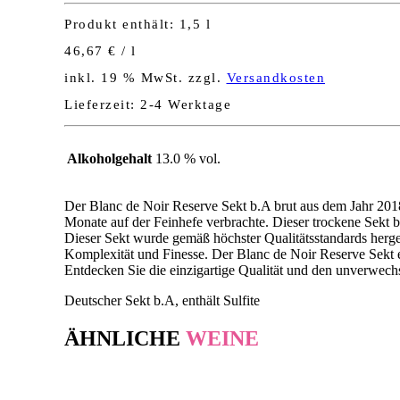
NOIR
Produkt enthält: 1,5
l
b.A.
brut
46,67
€
/
l
reserve
WINZERSEKT
inkl. 19 % MwSt.
zzgl.
Versandkosten
-
Lieferzeit:
2-4 Werktage
MAGNUM
Menge
Alkoholgehalt
13.0 % vol.
Der Blanc de Noir Reserve Sekt b.A brut aus dem Jahr 2018
Monate auf der Feinhefe verbrachte. Dieser trockene Sekt b
Dieser Sekt wurde gemäß höchster Qualitätsstandards herges
Komplexität und Finesse. Der Blanc de Noir Reserve Sekt e
Entdecken Sie die einzigartige Qualität und den unverwechs
Deutscher Sekt b.A, enthält Sulfite
ÄHNLICHE
WEINE