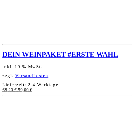
DEIN WEINPAKET #ERSTE WAHL
inkl. 19 % MwSt.
zzgl.
Versandkosten
Lieferzeit:
2-4 Werktage
Ursprünglicher
Aktueller
68,20
€
59,00
€
Preis
Preis
war:
ist:
68,20 €
59,00 €.