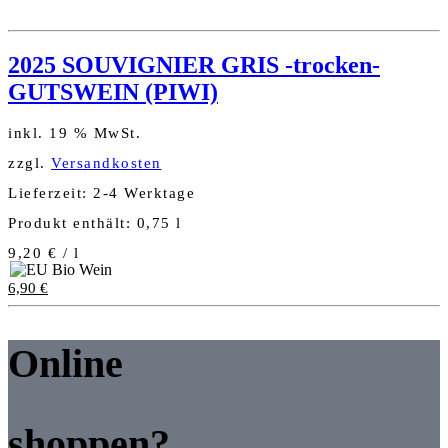
2025 SOUVIGNIER GRIS -trocken-
GUTSWEIN (PIWI)
inkl. 19 % MwSt.
zzgl.
Versandkosten
Lieferzeit:
2-4 Werktage
Produkt enthält: 0,75
l
9,20
€
/
l
6,90
€
Online
shoppen?