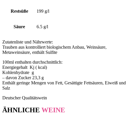
Restsüße
199 g/l
Säure
6.5 g/l
Zutatenliste und Nährwerte:
Trauben aus kontrolliert biologischem Anbau, Weinsäure,
Metaweinsäure, enthält Sulfite
100ml enthalten durchschnittlich:
Energiegehalt Kj ( kcal)
Kohlenhydrate g
– davon Zucker 23,3 g
Enthält geringe Mengen von Fett, Gesättigte Fettsäuren, Eiweiß und
Salz
Deutscher Qualitätswein
ÄHNLICHE
WEINE