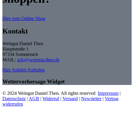
Hier zum Online Shop
Kontakt
Weingut Daniel Then
Hauptstraße 1
97334 Sommerach
MAIL:
info@weingut-then.de
Hier Anfahrt Aufrufen
Wettervorhersage Widget
© 2024 Weingut Daniel Then. All rights reserved
Impressum
|
Datenschutz
|
AGB
|
Widerruf
|
Versand
|
Newsletter
|
Vertrag
widerrufen