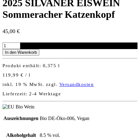
2025 SILVANER EISWEIN
Sommeracher Katzenkopf
45,00
€
2025
SILVANER
In den Warenkorb
EISWEIN
Sommeracher
Produkt enthält: 0,375
l
Katzenkopf
Menge
119,99
€
/
l
inkl. 19 % MwSt.
zzgl.
Versandkosten
Lieferzeit:
2-4 Werktage
Auszeichnungen
Bio DE-Öko-006, Vegan
Alkoholgehalt
8.5 % vol.