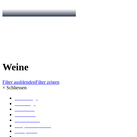
Weine
Filter ausblenden
Filter zeigen
×
Schliessen
Große Lage
Erste Lage
Ortsweine
Gutsweine
Literflaschen
Sekt, Secco & Saft
Weinpakete
Edelbrände