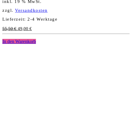
inkl. 19 % MwSt.
zzgl.
Versandkosten
Lieferzeit:
2-4 Werktage
Ursprünglicher
Aktueller
55,50
€
49,00
€
Preis
Preis
war:
ist:
In den Warenkorb
55,50 €
49,00 €.