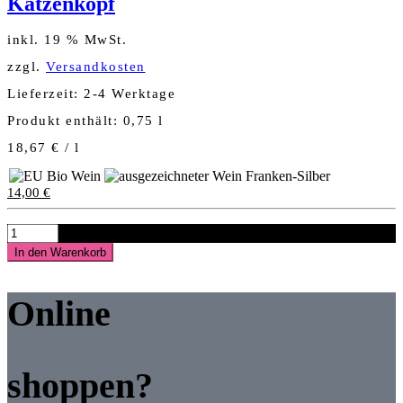
Katzenkopf
inkl. 19 % MwSt.
zzgl.
Versandkosten
Lieferzeit:
2-4 Werktage
Produkt enthält: 0,75
l
18,67
€
/
l
14,00
€
2024
ALTFRÄNKISCHER
In den Warenkorb
SATZ
-
trocken-
Online
ERSTE
LAGE
Sommeracher
Katzenkopf
shoppen?
Menge