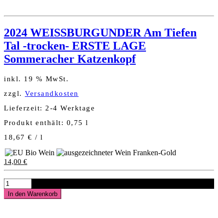
2024 WEISSBURGUNDER Am Tiefen
Tal -trocken- ERSTE LAGE
Sommeracher Katzenkopf
inkl. 19 % MwSt.
zzgl.
Versandkosten
Lieferzeit:
2-4 Werktage
Produkt enthält: 0,75
l
18,67
€
/
l
14,00
€
2024
WEISSBURGUNDER
In den Warenkorb
Am
Tiefen
Tal