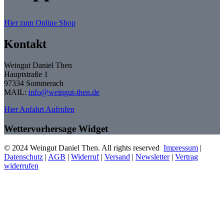
Hier zum Online Shop
Kontakt
Weingut Daniel Then
Hauptstraße 1
97334 Sommerach
MAIL:
info@weingut-then.de
Hier Anfahrt Aufrufen
Wettervorhersage Widget
© 2024 Weingut Daniel Then. All rights reserved
Impressum
|
Datenschutz
|
AGB
|
Widerruf
|
Versand
|
Newsletter
|
Vertrag
widerrufen