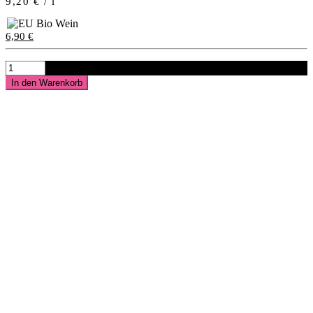
9,20
€
/
l
6,90
€
2025
BACCHUS
In den Warenkorb
-
halbtrocken-
GUTSWEIN
Menge